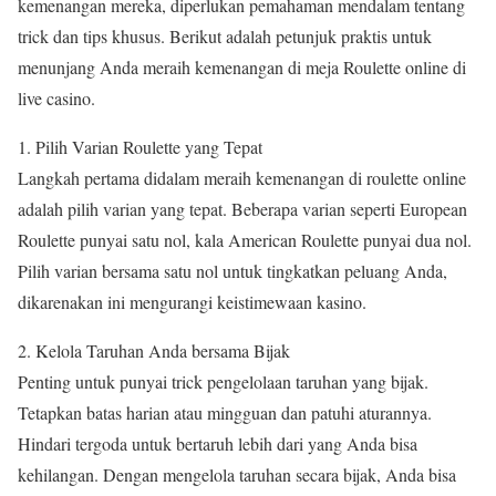
kemenangan mereka, diperlukan pemahaman mendalam tentang
trick dan tips khusus. Berikut adalah petunjuk praktis untuk
menunjang Anda meraih kemenangan di meja Roulette online di
live casino.
1. Pilih Varian Roulette yang Tepat
Langkah pertama didalam meraih kemenangan di roulette online
adalah pilih varian yang tepat. Beberapa varian seperti European
Roulette punyai satu nol, kala American Roulette punyai dua nol.
Pilih varian bersama satu nol untuk tingkatkan peluang Anda,
dikarenakan ini mengurangi keistimewaan kasino.
2. Kelola Taruhan Anda bersama Bijak
Penting untuk punyai trick pengelolaan taruhan yang bijak.
Tetapkan batas harian atau mingguan dan patuhi aturannya.
Hindari tergoda untuk bertaruh lebih dari yang Anda bisa
kehilangan. Dengan mengelola taruhan secara bijak, Anda bisa