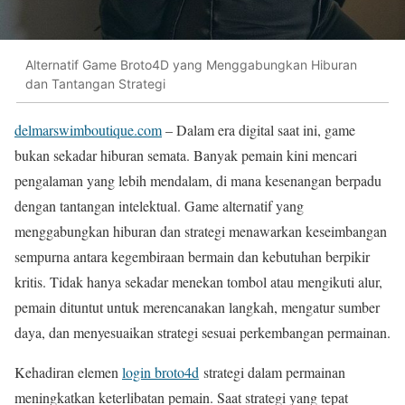
Alternatif Game Broto4D yang Menggabungkan Hiburan
dan Tantangan Strategi
delmarswimboutique.com
– Dalam era digital saat ini, game
bukan sekadar hiburan semata. Banyak pemain kini mencari
pengalaman yang lebih mendalam, di mana kesenangan berpadu
dengan tantangan intelektual. Game alternatif yang
menggabungkan hiburan dan strategi menawarkan keseimbangan
sempurna antara kegembiraan bermain dan kebutuhan berpikir
kritis. Tidak hanya sekadar menekan tombol atau mengikuti alur,
pemain dituntut untuk merencanakan langkah, mengatur sumber
daya, dan menyesuaikan strategi sesuai perkembangan permainan.
Kehadiran elemen
login broto4d
strategi dalam permainan
meningkatkan keterlibatan pemain. Saat strategi yang tepat