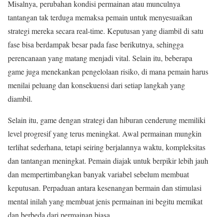
Misalnya, perubahan kondisi permainan atau munculnya
tantangan tak terduga memaksa pemain untuk menyesuaikan
strategi mereka secara real-time. Keputusan yang diambil di satu
fase bisa berdampak besar pada fase berikutnya, sehingga
perencanaan yang matang menjadi vital. Selain itu, beberapa
game juga menekankan pengelolaan risiko, di mana pemain harus
menilai peluang dan konsekuensi dari setiap langkah yang
diambil.
Selain itu, game dengan strategi dan hiburan cenderung memiliki
level progresif yang terus meningkat. Awal permainan mungkin
terlihat sederhana, tetapi seiring berjalannya waktu, kompleksitas
dan tantangan meningkat. Pemain diajak untuk berpikir lebih jauh
dan mempertimbangkan banyak variabel sebelum membuat
keputusan. Perpaduan antara kesenangan bermain dan stimulasi
mental inilah yang membuat jenis permainan ini begitu memikat
dan berbeda dari permainan biasa.