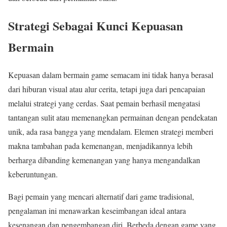
Strategi Sebagai Kunci Kepuasan
Bermain
Kepuasan dalam bermain game semacam ini tidak hanya berasal
dari hiburan visual atau alur cerita, tetapi juga dari pencapaian
melalui strategi yang cerdas. Saat pemain berhasil mengatasi
tantangan sulit atau memenangkan permainan dengan pendekatan
unik, ada rasa bangga yang mendalam. Elemen strategi memberi
makna tambahan pada kemenangan, menjadikannya lebih
berharga dibanding kemenangan yang hanya mengandalkan
keberuntungan.
Bagi pemain yang mencari alternatif dari game tradisional,
pengalaman ini menawarkan keseimbangan ideal antara
kesenangan dan pengembangan diri. Berbeda dengan game yang