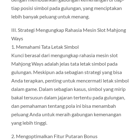
tiap posisi simbol pada gulungan, yang menciptakan
lebih banyak peluang untuk menang.
III. Strategi Mengungkap Rahasia Mesin Slot Mahjong
Ways
1. Memahami Tata Letak Simbol
Kunci berasal dari mengungkap rahasia mesin slot
Mahjong Ways adalah jelas tata letak simbol pada
gulungan. Meskipun ada sebagian strategi yang bisa
Anda terapkan, penting untuk mencermati letak simbol
dalam game. Dalam sebagian kasus, simbol yang mirip
bakal tersusun dalam jajaran tertentu pada gulungan,
dan pemahaman tentang pola ini bisa menambah
peluang Anda untuk meraih gabungan kemenangan
yang lebih tinggi.
2. Mengoptimalkan Fitur Putaran Bonus