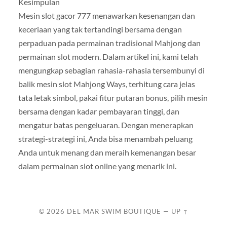
Kesimpulan
Mesin slot gacor 777 menawarkan kesenangan dan
keceriaan yang tak tertandingi bersama dengan
perpaduan pada permainan tradisional Mahjong dan
permainan slot modern. Dalam artikel ini, kami telah
mengungkap sebagian rahasia-rahasia tersembunyi di
balik mesin slot Mahjong Ways, terhitung cara jelas
tata letak simbol, pakai fitur putaran bonus, pilih mesin
bersama dengan kadar pembayaran tinggi, dan
mengatur batas pengeluaran. Dengan menerapkan
strategi-strategi ini, Anda bisa menambah peluang
Anda untuk menang dan meraih kemenangan besar
dalam permainan slot online yang menarik ini.
© 2026
DEL MAR SWIM BOUTIQUE
—
UP ↑