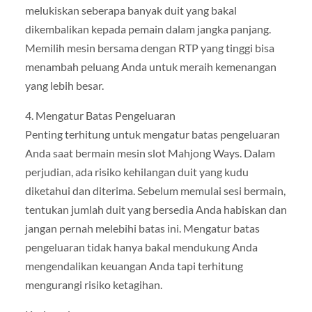
melukiskan seberapa banyak duit yang bakal
dikembalikan kepada pemain dalam jangka panjang.
Memilih mesin bersama dengan RTP yang tinggi bisa
menambah peluang Anda untuk meraih kemenangan
yang lebih besar.
4. Mengatur Batas Pengeluaran
Penting terhitung untuk mengatur batas pengeluaran
Anda saat bermain mesin slot Mahjong Ways. Dalam
perjudian, ada risiko kehilangan duit yang kudu
diketahui dan diterima. Sebelum memulai sesi bermain,
tentukan jumlah duit yang bersedia Anda habiskan dan
jangan pernah melebihi batas ini. Mengatur batas
pengeluaran tidak hanya bakal mendukung Anda
mengendalikan keuangan Anda tapi terhitung
mengurangi risiko ketagihan.